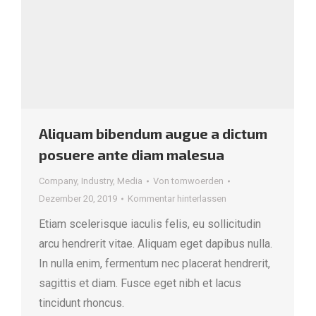
Aliquam bibendum augue a dictum
posuere ante diam malesua
Company
,
Industry
,
Media
Von
tomwoerden
Dezember 20, 2019
Kommentar hinterlassen
Etiam scelerisque iaculis felis, eu sollicitudin
arcu hendrerit vitae. Aliquam eget dapibus nulla.
In nulla enim, fermentum nec placerat hendrerit,
sagittis et diam. Fusce eget nibh et lacus
tincidunt rhoncus.