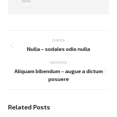
Kommentarnavigation
ZURÜCK
Vorheriger
Nulla – sodales odio nulla
Beitrag:
NÄCHSTES
Aliquam bibendum – augue a dictum
Nächster
posuere
Beitrag:
Related Posts