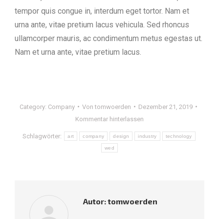
tempor quis congue in, interdum eget tortor. Nam et
urna ante, vitae pretium lacus vehicula. Sed rhoncus
ullamcorper mauris, ac condimentum metus egestas ut.
Nam et urna ante, vitae pretium lacus.
Category:
Company
Von
tomwoerden
Dezember 21, 2019
Kommentar hinterlassen
Schlagwörter:
art
company
design
industry
technology
wed
Autor:
tomwoerden