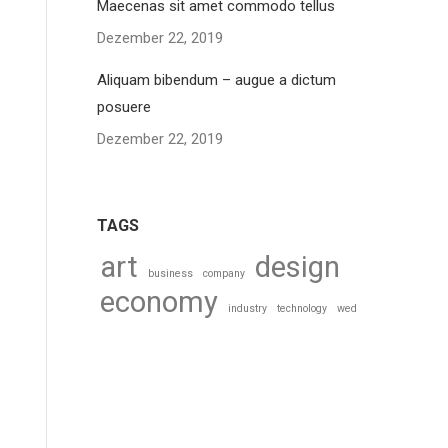
Maecenas sit amet commodo tellus
Dezember 22, 2019
Aliquam bibendum – augue a dictum
posuere
Dezember 22, 2019
TAGS
art
design
business
company
economy
industry
technology
wed