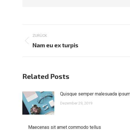
Kommentarnavigation
ZURÜCK
Vorheriger
Nam eu ex turpis
Beitrag:
Related Posts
Quisque semper malesuada ipsu
Dezember 29, 2019
Maecenas sit amet commodo tellus