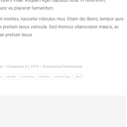
ndrerit vitae. Aliquam eget dapibus nulla. In nulla enim,
 nunc eu placerat fermentum.
t montes, nascetur ridiculus mus. Etiam dui libero, tempor quis
ae pretium lacus vehicula. Sed rhoncus ullamcorper mauris, ac
ae pretium lacus.
en
Dezember 21, 2019
Kommentar hinterlassen
ny
design
economy
industry
technology
wed