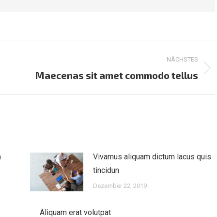
NÄCHSTES
Nächster
Maecenas sit amet commodo tellus
Beitrag:
m
Vivamus aliquam dictum lacus quis
tincidun
Dezember 22, 2019
Aliquam erat volutpat