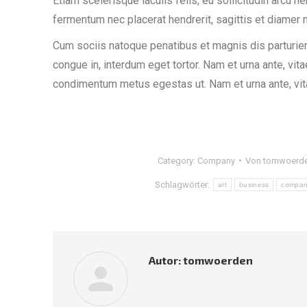
Etiam scelerisque iaculis felis, eu sollicitudin arcu he
fermentum nec placerat hendrerit, sagittis et diamer
Cum sociis natoque penatibus et magnis dis parturien
congue in, interdum eget tortor. Nam et urna ante, vit
condimentum metus egestas ut. Nam et urna ante, vit
Category:
Company
Von
tomwoerd
Schlagwörter:
art
business
compa
Autor:
tomwoerden