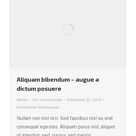
Aliquam bibendum – augue a
dictum posuere
Media
Von
tomwoerden
Dezember 22, 2019
Kommentar hinterlassen
Nullam non nisl orci. Sed faucibus nisl eu erat
consequat egestas. Aliquam purus nisl, aliquet
ut interdum sed, cursus sed mauris.