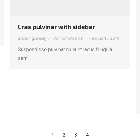
Cras pulvinar with sidebar
Branding
,
Design
Von
tomwoerden
Februar 15, 2019
Suspendisse pulvinar nulla et lacus fringilla
sem.
←
1
2
3
4