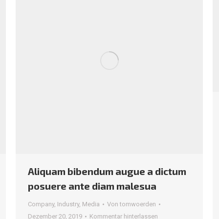
Aliquam bibendum augue a dictum
posuere ante diam malesua
Company
,
Industry
,
Media
Von
tomwoerden
Dezember 20, 2019
Kommentar hinterlassen