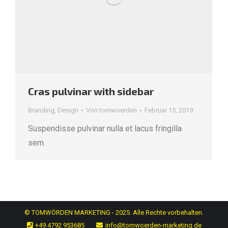
Cras pulvinar with sidebar
Branding
,
Design
Von
tomwoerden
Februar 15, 2019
Suspendisse pulvinar nulla et lacus fringilla
sem.
© TOMWÖRDEN MARKETING - 2025. Alle Rechte vorbehalten.
+49 4792 953685
info@tomwoerden-marketing.de