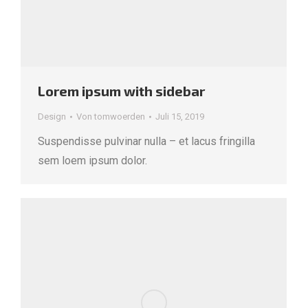
Lorem ipsum with sidebar
Design
Von
tomwoerden
Juli 15, 2019
Suspendisse pulvinar nulla – et lacus fringilla
sem loem ipsum dolor.