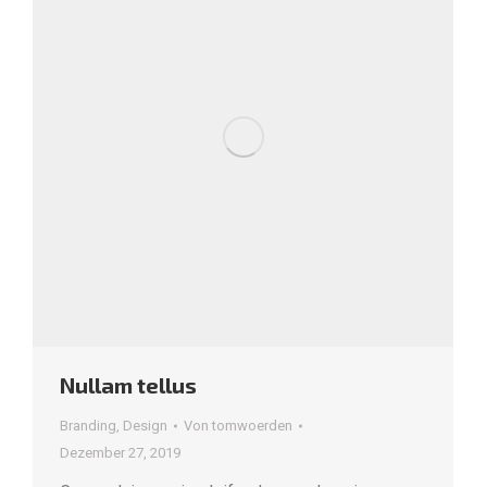
Nullam tellus
Branding
,
Design
Von
tomwoerden
Dezember 27, 2019