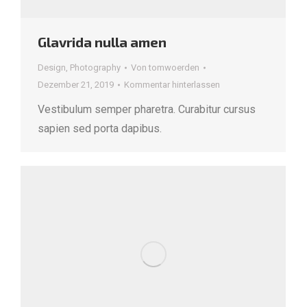
Glavrida nulla amen
Design
,
Photography
Von
tomwoerden
Dezember 21, 2019
Kommentar hinterlassen
Vestibulum semper pharetra. Curabitur cursus
sapien sed porta dapibus.